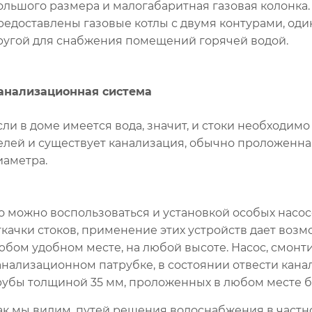
ольшого размера и малогабаритная газовая колонка.
редоставлены газовые котлы с двумя контурами, оди
ругой для снабжения помещений горячей водой.
анализационная система
сли в доме имеется вода, значит, и стоки необходимо 
елей и существует канализация, обычно проложенна
иаметра.
о можно воспользоваться и установкой особых насо
ткачки стоков, применение этих устройств дает воз
юбом удобном месте, на любой высоте. Насос, смон
анализационном патрубке, в состоянии отвести кан
рубы толщиной 35 мм, проложенных в любом месте бе
ак мы видим, путей решения водоснабжения в частн