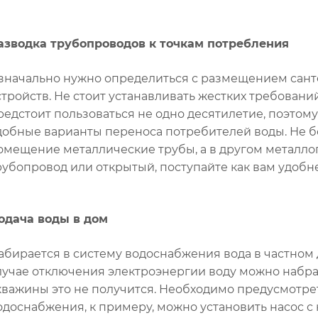
азводка трубопроводов к точкам потребления
значально нужно определиться с размещением сант
стройств. Не стоит устанавливать жестких требовани
редстоит пользоваться не одно десятилетие, поэтом
добные варианты переноса потребителей воды. Не б
омещение металлические трубы, а в другом металло
рубопровод или открытый, поступайте как вам удобне
одача воды в дом
абирается в систему водоснабжения вода в частном 
лучае отключения электроэнергии воду можно набрат
кважины это не получится. Необходимо предусмотр
одоснабжения, к примеру, можно установить насос с