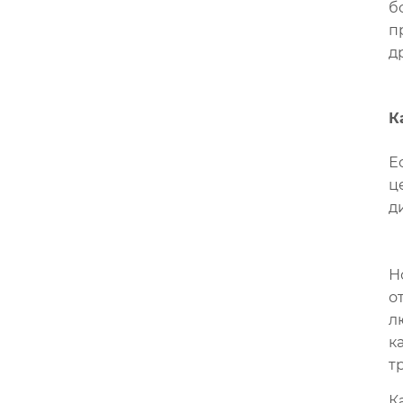
б
п
д
К
Е
ц
д
Н
о
л
к
т
К