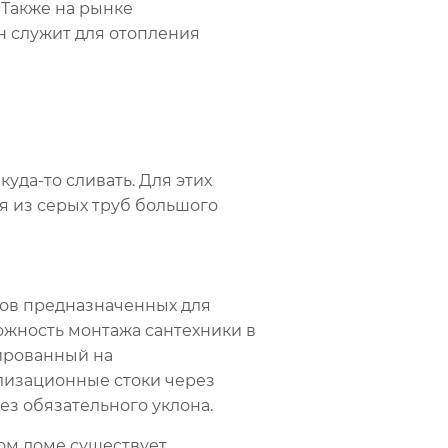
 Также на рынке
н служит для отопления
куда-то сливать. Для этих
я из серых труб большого
сов предназначенных для
можность монтажа сантехники в
тированный на
ализационные стоки через
з обязательного уклона.
ом доме существует