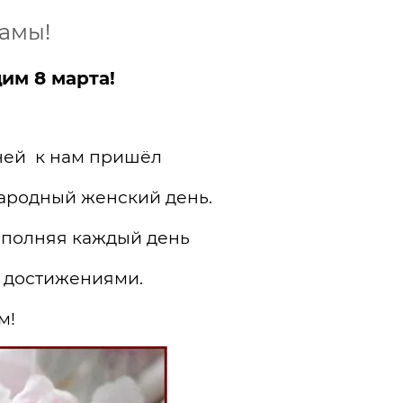
амы!
им 8 марта!
 ней к нам пришёл
ародный женский день.
наполняя каждый день
и достижениями.
м!